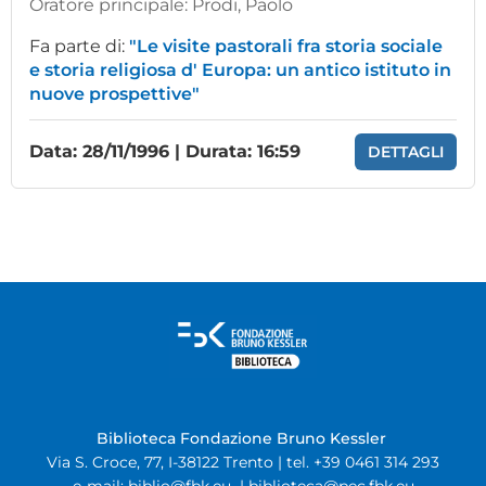
Oratore principale:
Prodi, Paolo
Fa parte di:
"Le visite pastorali fra storia sociale
e storia religiosa d' Europa: un antico istituto in
nuove prospettive"
Data: 28/11/1996 | Durata: 16:59
DETTAGLI
Biblioteca Fondazione Bruno Kessler
Via S. Croce, 77, I-38122 Trento | tel. +39 0461 314 293
e-mail:
biblio@fbk.eu
|
biblioteca@pec.fbk.eu