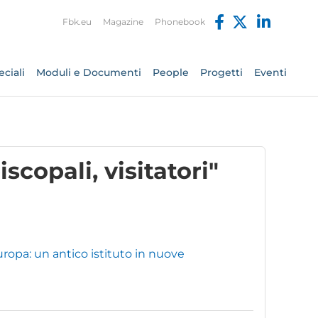
Fbk.eu
Magazine
Phonebook
ciali
Moduli e Documenti
People
Progetti
Eventi
scopali, visitatori"
 Europa: un antico istituto in nuove