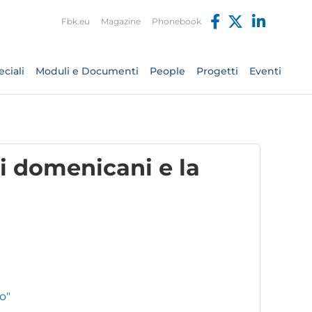
Fbk.eu
Magazine
Phonebook
ciali
Moduli e Documenti
People
Progetti
Eventi
i domenicani e la
o"