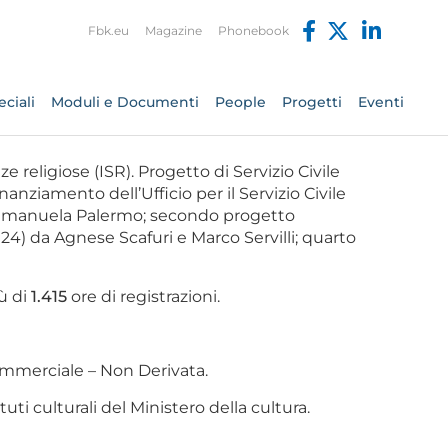
Fbk.eu
Magazine
Phonebook
ciali
Moduli e Documenti
People
Progetti
Eventi
ze religiose (ISR). Progetto di Servizio Civile
anziamento dell’Ufficio per il Servizio Civile
d Emanuela Palermo; secondo progetto
) da Agnese Scafuri e Marco Servilli; quarto
iù di
1.415
ore di registrazioni.
mmerciale – Non Derivata.
ti culturali del Ministero della cultura.