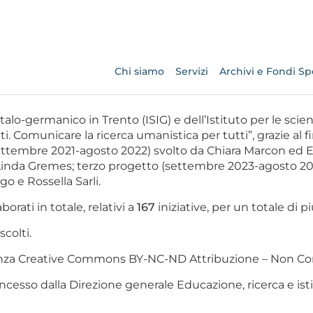
Chi siamo
Servizi
Archivi e Fondi Spe
italo-germanico in Trento (ISIG) e dell’Istituto per le scien
. Comunicare la ricerca umanistica per tutti”, grazie al fin
settembre 2021-agosto 2022) svolto da Chiara Marcon e
inda Gremes; terzo progetto (settembre 2023-agosto 2024
 e Rossella Sarli.
borati in totale, relativi a
167
iniziative, per un totale di p
scolti.
icenza Creative Commons BY-NC-ND Attribuzione – Non Co
ncesso dalla Direzione generale Educazione, ricerca e istitu