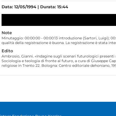
Data: 12/05/1994 | Durata: 15:44
Note
Minutaggio: 00:00:00 - 00:00:13 introduzione (Sartori, Luigi); 00
qualità della registrazione è buona. La registrazione è stata int
Edito
Ambrosio, Gianni. «Indagine sugli scenari futurologici presenti 
Sociologia e teologia di fronte al futuro, a cura di Giuseppe Capr
religiose in Trento 22. Bologna: Centro editoriale dehoniano, 19