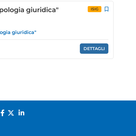
opologia giuridica"
ISIG
logia giuridica"
DETTAGLI