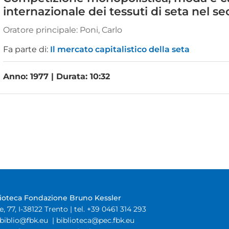
internazionale dei tessuti di seta nel se
Oratore principale:
Poni, Carlo
Fa parte di:
Il mercato capitalistico della seta
Anno: 1977 | Durata: 10:32
lioteca Fondazione Bruno Kessler
e, 77, I-38122 Trento | tel. +39 0461 314 293
biblio@fbk.eu
|
biblioteca@pec.fbk.eu