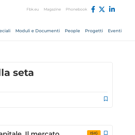
Fbk.eu
Magazine
Phonebook
ciali
Moduli e Documenti
People
Progetti
Eventi
lla seta
itale. Il mercato
ISIG