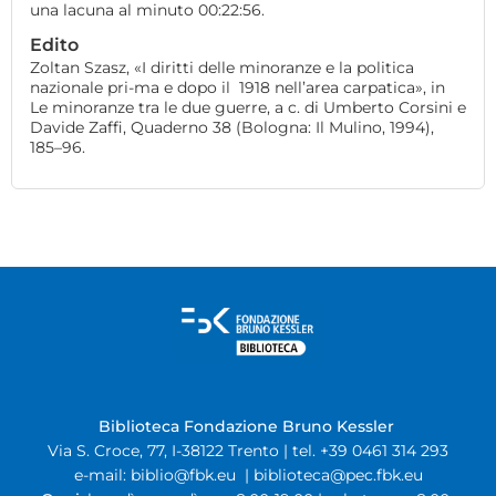
una lacuna al minuto 00:22:56.
Edito
Zoltan Szasz, «I diritti delle minoranze e la politica
nazionale pri-ma e dopo il 1918 nell’area carpatica», in
Le minoranze tra le due guerre, a c. di Umberto Corsini e
Davide Zaffi, Quaderno 38 (Bologna: Il Mulino, 1994),
185–96.
Biblioteca Fondazione Bruno Kessler
Via S. Croce, 77, I-38122 Trento | tel. +39 0461 314 293
e-mail:
biblio@fbk.eu
|
biblioteca@pec.fbk.eu