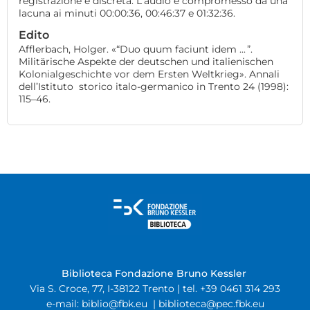
registrazione è discreta. L'audio è compromesso da una
lacuna ai minuti 00:00:36, 00:46:37 e 01:32:36.
Edito
Afflerbach, Holger. «“Duo quum faciunt idem ... ”.
Militärische Aspekte der deutschen und italienischen
Kolonialgeschichte vor dem Ersten Weltkrieg». Annali
dell’Istituto storico italo-germanico in Trento 24 (1998):
115–46.
Biblioteca Fondazione Bruno Kessler
Via S. Croce, 77, I-38122 Trento | tel. +39 0461 314 293
e-mail:
biblio@fbk.eu
|
biblioteca@pec.fbk.eu