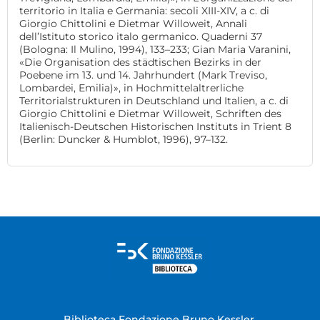
territorio in Italia e Germania: secoli XIII-XIV, a c. di
Giorgio Chittolini e Dietmar Willoweit, Annali
dell’Istituto storico italo germanico. Quaderni 37
(Bologna: Il Mulino, 1994), 133–233; Gian Maria Varanini,
«Die Organisation des städtischen Bezirks in der
Poebene im 13. und 14. Jahrhundert (Mark Treviso,
Lombardei, Emilia)», in Hochmittelaltrerliche
Territorialstrukturen in Deutschland und Italien, a c. di
Giorgio Chittolini e Dietmar Willoweit, Schriften des
Italienisch-Deutschen Historischen Instituts in Trient 8
(Berlin: Duncker & Humblot, 1996), 97–132.
Biblioteca Fondazione Bruno Kessler