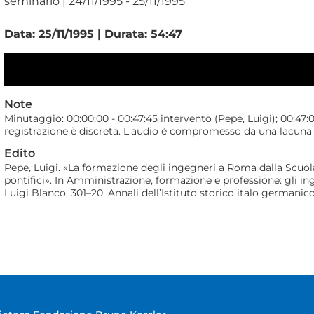
seminario | 24/11/1995 - 25/11/1995
Data: 25/11/1995 | Durata: 54:47
Note
Minutaggio: 00:00:00 - 00:47:45 intervento (Pepe, Luigi); 00:47:0
registrazione è discreta. L'audio è compromesso da una lacuna a
Edito
Pepe, Luigi. «La formazione degli ingegneri a Roma dalla Scuola
pontifici». In Amministrazione, formazione e professione: gli inge
Luigi Blanco, 301–20. Annali dell’Istituto storico italo germanic