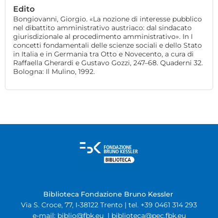
Edito
Bongiovanni, Giorgio. «La nozione di interesse pubblico
nel dibattito amministrativo austriaco: dal sindacato
giurisdizionale al procedimento amministrativo». In I
concetti fondamentali delle scienze sociali e dello Stato
in Italia e in Germania tra Otto e Novecento, a cura di
Raffaella Gherardi e Gustavo Gozzi, 247–68. Quaderni 32.
Bologna: Il Mulino, 1992.
Biblioteca Fondazione Bruno Kessler
Via S. Croce, 77, I-38122 Trento | tel. +39 0461 314 293
e-mail:
biblio@fbk.eu
|
biblioteca@pec.fbk.eu