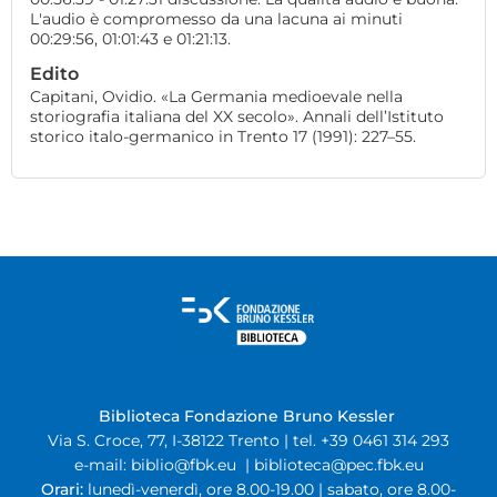
L'audio è compromesso da una lacuna ai minuti
00:29:56, 01:01:43 e 01:21:13.
Edito
Capitani, Ovidio. «La Germania medioevale nella
storiografia italiana del XX secolo». Annali dell’Istituto
storico italo-germanico in Trento 17 (1991): 227–55.
Biblioteca Fondazione Bruno Kessler
Via S. Croce, 77, I-38122 Trento | tel. +39 0461 314 293
e-mail:
biblio@fbk.eu
|
biblioteca@pec.fbk.eu
Orari:
lunedì-venerdì, ore 8.00-19.00 | sabato, ore 8.00-