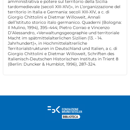
amministrativa e potere sul territorio della Sicilia
tardomedievale (secoli XIII-XIV)», in L’organizzazione del
territorio in Italia e Germania: secoli XIII-XIV, a c. di
Giorgio Chittolini e Dietmar Willoweit, Annali
dell’Istituto storico italo germanico. Quaderni (Bologna:
Il Mulino, 1994), 395–444; Pietro Corrao e Vincenzo
D’Alessandro, «Verwaltungsgeographie und territoriale
Macht im spätmittelalterlichen Sizilien (13. - 14.
Jahrhundert)», in Hochmittelaltrerliche
Territorialstrukturen in Deutschland und Italien, a c. di
Giorgio Chittolini e Dietmar Willoweit, Schriften des
Italienisch-Deutschen Historischen Instituts in Trient 8
(Berlin: Duncker & Humblot, 1996), 287–324.