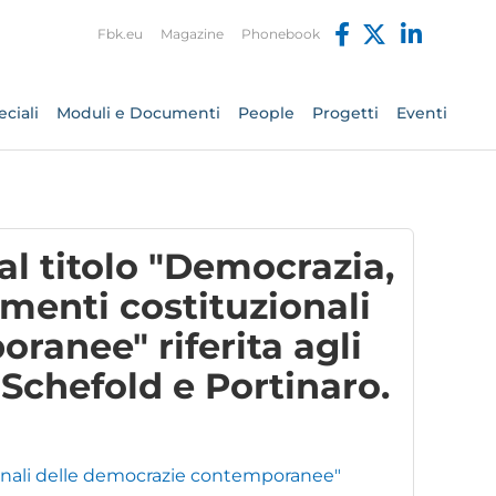
Fbk.eu
Magazine
Phonebook
ciali
Moduli e Documenti
People
Progetti
Eventi
dal titolo "Democrazia,
damenti costituzionali
ranee" riferita agli
 Schefold e Portinaro.
zionali delle democrazie contemporanee"