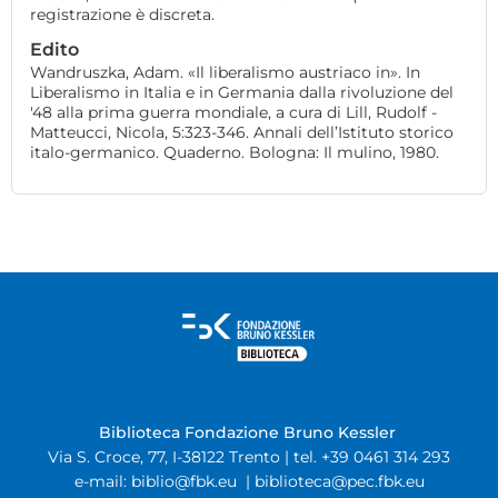
registrazione è discreta.
Edito
Wandruszka, Adam. «Il liberalismo austriaco in». In
Liberalismo in Italia e in Germania dalla rivoluzione del
'48 alla prima guerra mondiale, a cura di Lill, Rudolf -
Matteucci, Nicola, 5:323-346. Annali dell’Istituto storico
italo-germanico. Quaderno. Bologna: Il mulino, 1980.
Biblioteca Fondazione Bruno Kessler
Via S. Croce, 77, I-38122 Trento | tel. +39 0461 314 293
e-mail:
biblio@fbk.eu
|
biblioteca@pec.fbk.eu