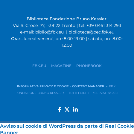
Biblioteca Fondazione Bruno Kessler
Via S. Croce, 77, I-38122 Trento | tel. +39 0461 314 293
e-mail:
biblio@fbk.eu
|
biblioteca@pec.fbk.eu
Orari:
lunedì-venerdì, ore 8.00-19.00 | sabato, ore 8.00-
12.00
FBK.EU
MAGAZINE
PHONEBOOK
INFORMATIVA PRIVACY E COOKIE
–
CONTENT MANAGER –
FBK |
FONDAZIONE BRUNO KESSLER — TUTTI I DIRITTI RISERVATI © 2021
Avviso sui cookie di WordPress da parte di Real Cookie
Banner