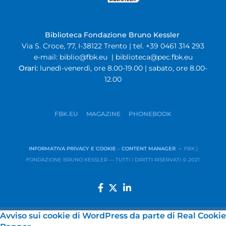
Biblioteca Fondazione Bruno Kessler
Via S. Croce, 77, I-38122 Trento | tel. +39 0461 314 293
e-mail:
biblio@fbk.eu
|
biblioteca@pec.fbk.eu
Orari:
lunedì-venerdì, ore 8.00-19.00 | sabato, ore 8.00-
12.00
FBK.EU
MAGAZINE
PHONEBOOK
INFORMATIVA PRIVACY E COOKIE
–
CONTENT MANAGER –
FBK |
FONDAZIONE BRUNO KESSLER — TUTTI I DIRITTI RISERVATI © 2021
Avviso sui cookie di WordPress da parte di Real Cookie