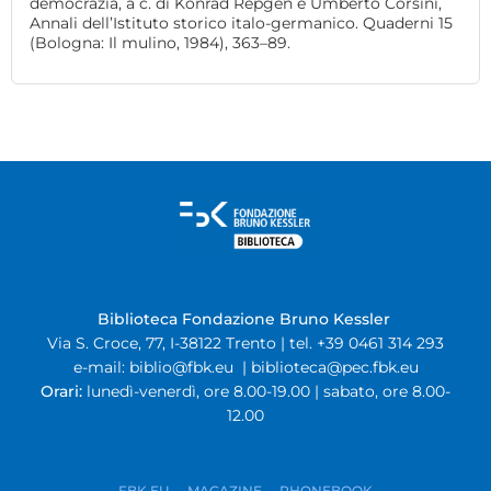
democrazia, a c. di Konrad Repgen e Umberto Corsini,
Annali dell’Istituto storico italo-germanico. Quaderni 15
(Bologna: Il mulino, 1984), 363–89.
Biblioteca Fondazione Bruno Kessler
Via S. Croce, 77, I-38122 Trento | tel. +39 0461 314 293
e-mail:
biblio@fbk.eu
|
biblioteca@pec.fbk.eu
Orari:
lunedì-venerdì, ore 8.00-19.00 | sabato, ore 8.00-
12.00
FBK.EU
MAGAZINE
PHONEBOOK