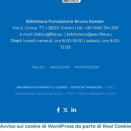
Biblioteca Fondazione Bruno Kessler
Via S. Croce, 77, I-38122 Trento | tel. +39 0461 314 293
e-mail:
biblio@fbk.eu
|
biblioteca@pec.fbk.eu
Orari:
lunedì-venerdì, ore 8.00-19.00 | sabato, ore 8.00-
12.00
FBK.EU
MAGAZINE
PHONEBOOK
INFORMATIVA PRIVACY E COOKIE
–
CONTENT MANAGER –
FBK |
FONDAZIONE BRUNO KESSLER — TUTTI I DIRITTI RISERVATI © 2021
Avviso sui cookie di WordPress da parte di Real Cookie