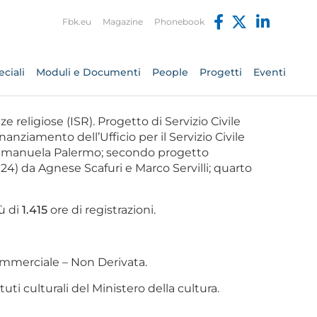
Fbk.eu
Magazine
Phonebook
ciali
Moduli e Documenti
People
Progetti
Eventi
ze religiose (ISR). Progetto di Servizio Civile
anziamento dell’Ufficio per il Servizio Civile
d Emanuela Palermo; secondo progetto
) da Agnese Scafuri e Marco Servilli; quarto
iù di
1.415
ore di registrazioni.
mmerciale – Non Derivata.
ti culturali del Ministero della cultura.