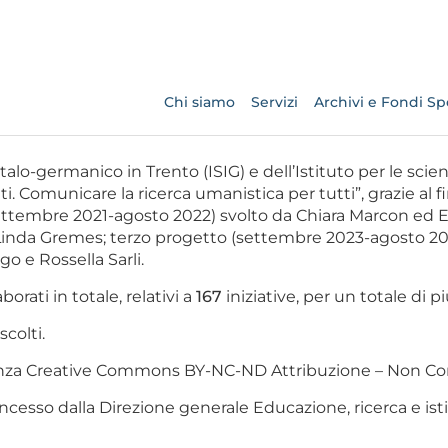
Chi siamo
Servizi
Archivi e Fondi Spe
italo-germanico in Trento (ISIG) e dell’Istituto per le scien
. Comunicare la ricerca umanistica per tutti”, grazie al fin
settembre 2021-agosto 2022) svolto da Chiara Marcon e
inda Gremes; terzo progetto (settembre 2023-agosto 2024
 e Rossella Sarli.
borati in totale, relativi a
167
iniziative, per un totale di p
scolti.
icenza Creative Commons BY-NC-ND Attribuzione – Non Co
ncesso dalla Direzione generale Educazione, ricerca e istitu