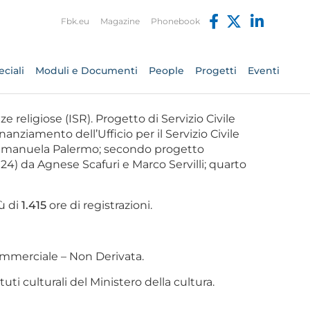
Fbk.eu
Magazine
Phonebook
ciali
Moduli e Documenti
People
Progetti
Eventi
ze religiose (ISR). Progetto di Servizio Civile
anziamento dell’Ufficio per il Servizio Civile
d Emanuela Palermo; secondo progetto
) da Agnese Scafuri e Marco Servilli; quarto
iù di
1.415
ore di registrazioni.
mmerciale – Non Derivata.
ti culturali del Ministero della cultura.