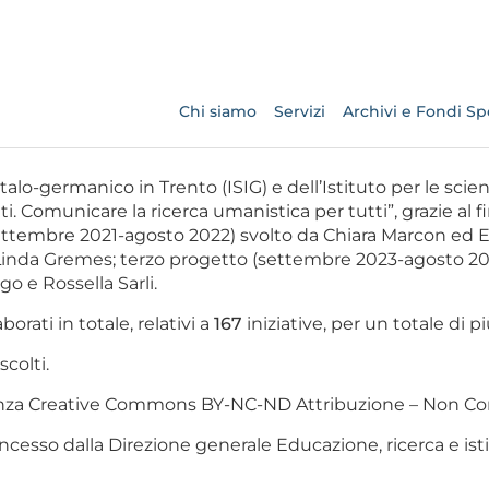
Chi siamo
Servizi
Archivi e Fondi Spe
italo-germanico in Trento (ISIG) e dell’Istituto per le scien
. Comunicare la ricerca umanistica per tutti”, grazie al fin
settembre 2021-agosto 2022) svolto da Chiara Marcon e
inda Gremes; terzo progetto (settembre 2023-agosto 2024
 e Rossella Sarli.
borati in totale, relativi a
167
iniziative, per un totale di p
scolti.
icenza Creative Commons BY-NC-ND Attribuzione – Non Co
ncesso dalla Direzione generale Educazione, ricerca e istitu