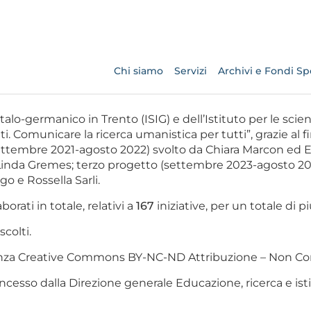
Chi siamo
Servizi
Archivi e Fondi Spe
italo-germanico in Trento (ISIG) e dell’Istituto per le scien
. Comunicare la ricerca umanistica per tutti”, grazie al fin
settembre 2021-agosto 2022) svolto da Chiara Marcon e
inda Gremes; terzo progetto (settembre 2023-agosto 2024
 e Rossella Sarli.
borati in totale, relativi a
167
iniziative, per un totale di p
scolti.
icenza Creative Commons BY-NC-ND Attribuzione – Non Co
ncesso dalla Direzione generale Educazione, ricerca e istitu