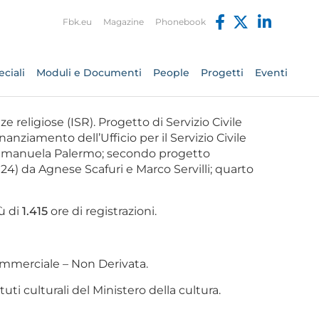
Fbk.eu
Magazine
Phonebook
ciali
Moduli e Documenti
People
Progetti
Eventi
ze religiose (ISR). Progetto di Servizio Civile
anziamento dell’Ufficio per il Servizio Civile
d Emanuela Palermo; secondo progetto
) da Agnese Scafuri e Marco Servilli; quarto
iù di
1.415
ore di registrazioni.
mmerciale – Non Derivata.
ti culturali del Ministero della cultura.